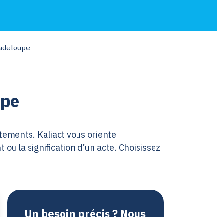
uadeloupe
upe
tements. Kaliact vous oriente
ou la signification d’un acte. Choisissez
Un besoin précis ? Nous