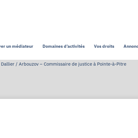
ver un médiateur
Domaines d’activités
Vos droits
Annonc
Dallier / Arbouzov – Commissaire de justice à Pointe-à-Pitre