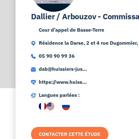
Dallier / Arbouzov - Commissai
Cour d’appel de Basse-Terre
Résidence la Darse, 2 et 4 rue Dugommier,
05 90 90 99 36
dab@huissiers-justi
ce-guadeloupe.fr
https://www.huissie
rs-justice-guadelou
Langues parlées :
pe.fr
CONTACTER CETTE ÉTUDE