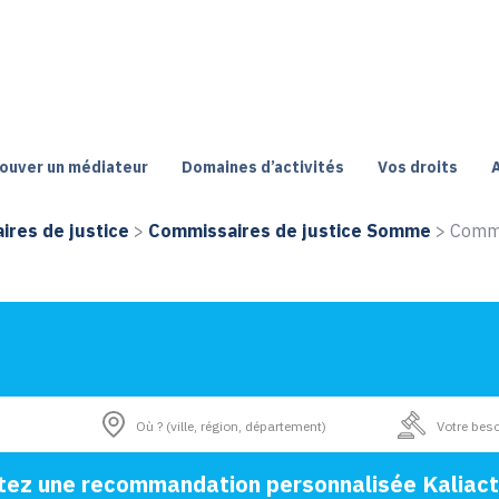
ouver un médiateur
Domaines d’activités
Vos droits
res de justice
>
Commissaires de justice Somme
>
Commi
tez une recommandation personnalisée Kaliact