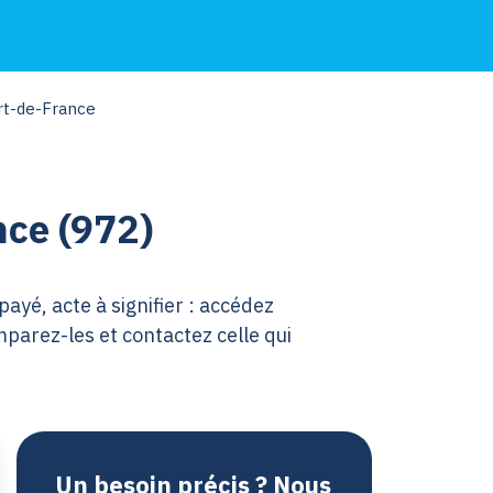
rt-de-France
nce (972)
ayé, acte à signifier : accédez
parez-les et contactez celle qui
Un besoin précis ? Nous