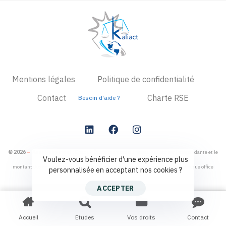
Mentions légales
Politique de confidentialité
Contact
Charte RSE
Besoin d'aide ?
© 2026
–
Avertissement
: Chaque Étude membre du réseau Kaliact est indépendante et le
Voulez-vous bénéficier d'une expérience plus
montant des honoraires non tarifés relèvent de la responsabilité exclusive de chaque office
personnalisée en acceptant nos cookies ?
ACCEPTER
Accueil
Etudes
Vos droits
Contact