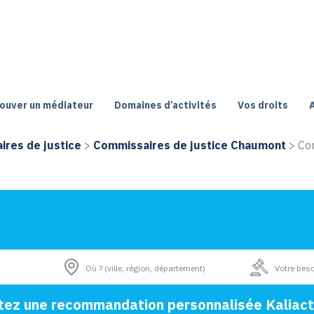
ouver un médiateur
Domaines d’activités
Vos droits
res de justice
>
Commissaires de justice Chaumont
>
Com
tez une recommandation personnalisée Kaliact