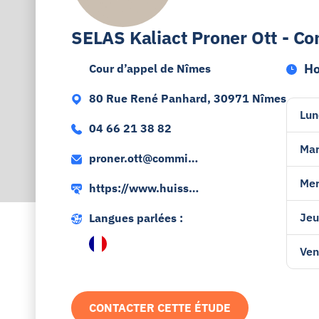
SELAS Kaliact Proner Ott - Co
Ho
Cour d’appel de Nîmes
80 Rue René Panhard, 30971 Nîmes
Lun
04 66 21 38 82
Mar
proner.ott@commiss
aire-justice.fr
Mer
https://www.huissie
r-nimes-30.fr
Jeu
Langues parlées :
Ven
CONTACTER CETTE ÉTUDE