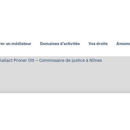
ver un médiateur
Domaines d’activités
Vos droits
Annonc
aliact Proner Ott – Commissaire de justice à Nîmes