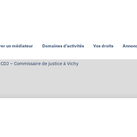
ver un médiateur
Domaines d’activités
Vos droits
Annonc
CDJ – Commissaire de justice à Vichy