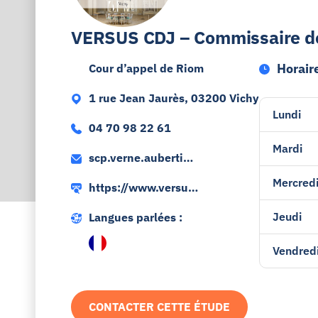
VERSUS CDJ – Commissaire de 
Horaire
Cour d’appel de Riom
1 rue Jean Jaurès, 03200 Vichy
Lundi
04 70 98 22 61
Mardi
scp.verne.aubertin
@huissier-justice.fr
Mercred
https://www.versus-
cdj.fr
Jeudi
Langues parlées :
Vendred
CONTACTER CETTE ÉTUDE