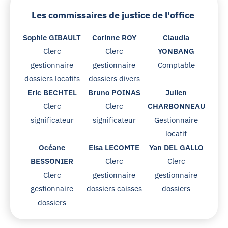
Les commissaires de justice de l'office
Sophie GIBAULT
Corinne ROY
Claudia
Clerc
Clerc
YONBANG
gestionnaire
gestionnaire
Comptable
dossiers locatifs
dossiers divers
Eric BECHTEL
Bruno POINAS
Julien
Clerc
Clerc
CHARBONNEAU
significateur
significateur
Gestionnaire
locatif
Océane
Elsa LECOMTE
Yan DEL GALLO
BESSONIER
Clerc
Clerc
Clerc
gestionnaire
gestionnaire
gestionnaire
dossiers caisses
dossiers
dossiers