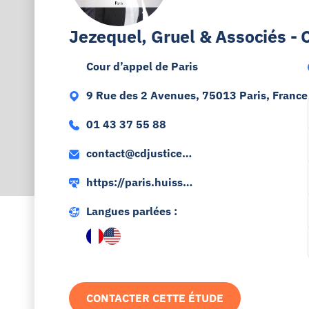
Jezequel, Gruel & Associés - 
Cour d’appel de Paris
9 Rue des 2 Avenues, 75013 Paris, France
01 43 37 55 88
contact@cdjustice.p
aris
https://paris.huissie
rs-jezequel-gruel.co
Langues parlées :
m/
CONTACTER CETTE ÉTUDE