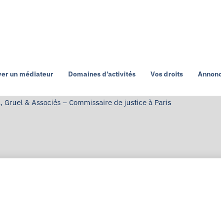
ver un médiateur
Domaines d’activités
Vos droits
Annonc
, Gruel & Associés – Commissaire de justice à Paris