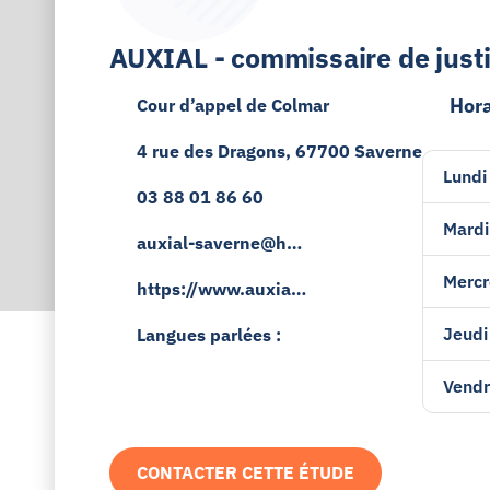
AUXIAL - commissaire de just
Hora
Cour d’appel de Colmar
4 rue des Dragons, 67700 Saverne
Lundi
03 88 01 86 60
Mardi
auxial-saverne@hui
ssier-justice.fr
Mercr
https://www.auxial.
fr
Jeudi
Langues parlées :
Vendr
CONTACTER CETTE ÉTUDE