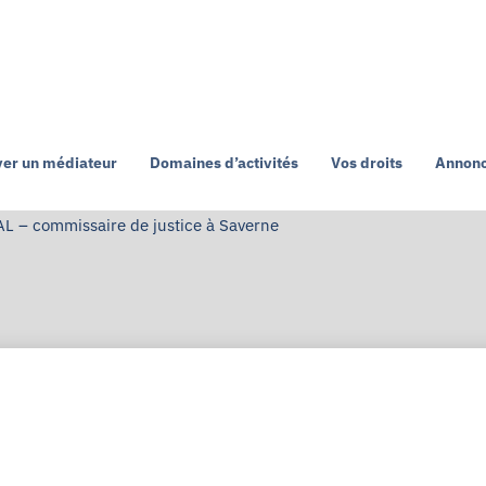
ver un médiateur
Domaines d’activités
Vos droits
Annonc
L – commissaire de justice à Saverne