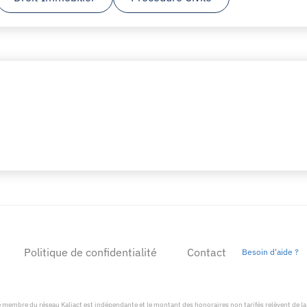
Politique de confidentialité
Contact
Besoin d'aide ?
membre du réseau Kaliact est indépendante et le montant des honoraires non tarifés relèvent de la 