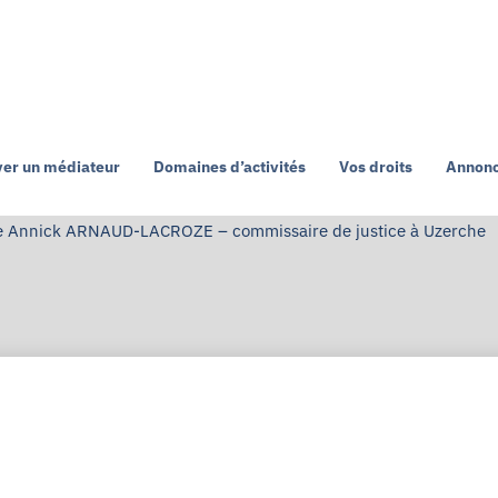
ver un médiateur
Domaines d’activités
Vos droits
Annonc
e Annick ARNAUD-LACROZE – commissaire de justice à Uzerche