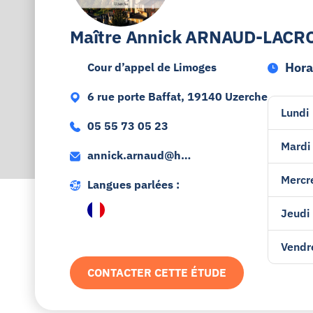
Maître Annick ARNAUD-LACROZ
Hora
Cour d’appel de Limoges
6 rue porte Baffat, 19140 Uzerche
Lundi
05 55 73 05 23
Mardi
annick.arnaud@hui
ssier-justice.fr
Mercr
Langues parlées :
Jeudi
Vendr
CONTACTER CETTE ÉTUDE