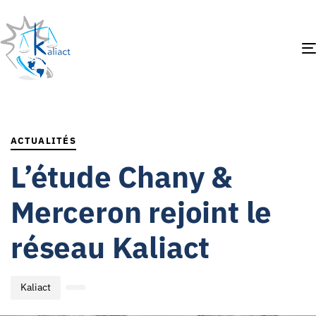
Author
Published
PUBLISHED
on:
IN:
ACTUALITÉS
L’étude Chany &
Merceron rejoint le
réseau Kaliact
Kaliact