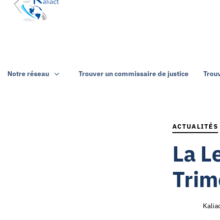
Notre réseau
Trouver un commissaire de justice
Trou
Author
Published
PUBLISHED
on:
IN:
ACTUALITÉS
La L
Trim
Kalia