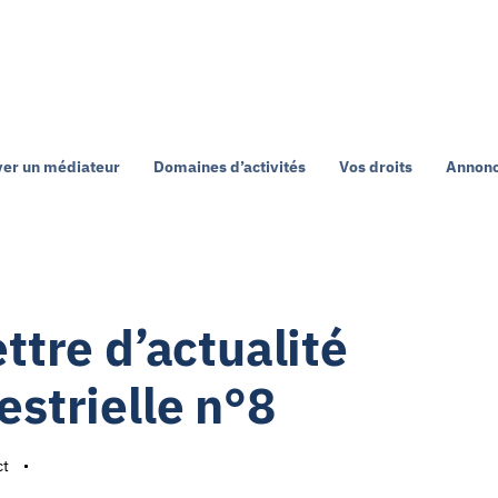
ver un médiateur
Domaines d’activités
Vos droits
Annonc
ettre d’actualité
estrielle n°8
ct