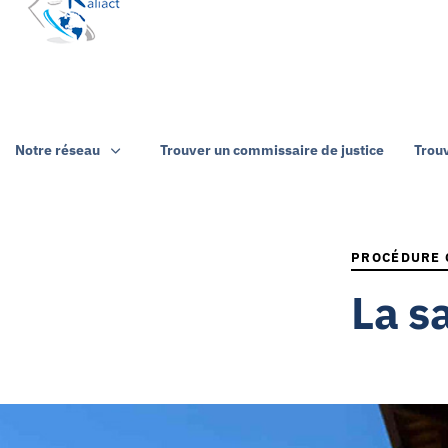
Notre réseau
Trouver un commissaire de justice
Trou
PUBLISHED
IN:
PROCÉDURE 
La s