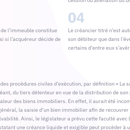
cession ou aliénation du bi
04
e de l’immeuble constitue
Le créancier titré n’est au
isi si l’acquéreur décide de
son débiteur que dans l’éve
certains d’entre eux s’avèr
e des procédures civiles d’exécution, par définition « La 
ant, du tiers détenteur en vue de la distribution de son p
valeur des biens immobiliers. En effet, il aurait été in
 général, la saisie d’un bien immobilier afin de recouvr
abilité. Ainsi, le législateur a prévu cette faculté avec l
statant une créance liquide et exigible peut procéder à 