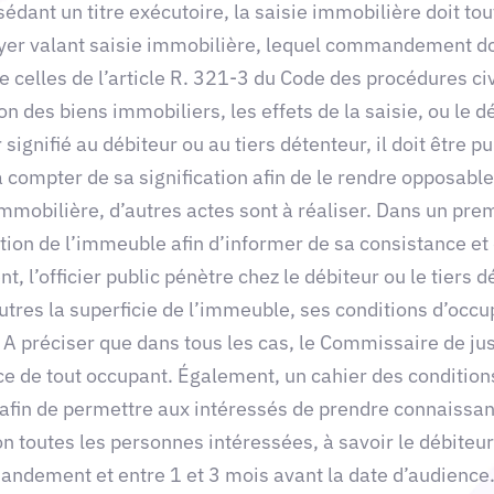
ant un titre exécutoire, la saisie immobilière doit tou
er valant saisie immobilière, lequel commandement doi
e celles de l’article R. 321-3 du Code des procédures civ
ation des biens immobiliers, les effets de la saisie, ou
r signifié au débiteur ou au tiers détenteur, il doit être 
à compter de sa signification afin de le rendre opposable
obilière, d’autres actes sont à réaliser. Dans un pre
ion de l’immeuble afin d’informer de sa consistance et de
 l’officier public pénètre chez le débiteur ou le tiers 
utres la superficie de l’immeuble, ses conditions d’occup
A préciser que dans tous les cas, le Commissaire de jus
nce de tout occupant. Également, un cahier des condition
afin de permettre aux intéressés de prendre connaissanc
n toutes les personnes intéressées, à savoir le débiteur 
ndement et entre 1 et 3 mois avant la date d’audience. 