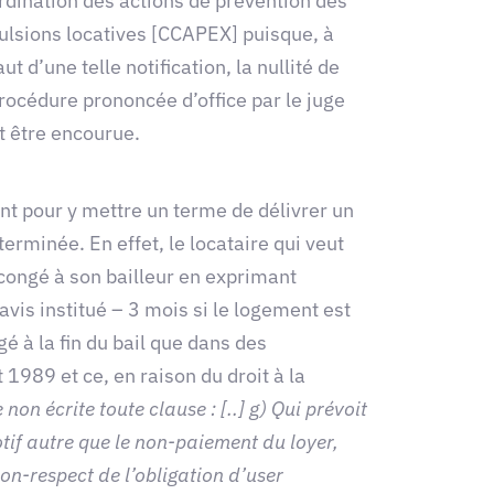
rdination des actions de prévention des
ulsions locatives [CCAPEX] puisque, à
ut d’une telle notification, la nullité de
procédure prononcée d’office par le juge
t être encourue.
ient pour y mettre un terme de délivrer un
erminée. En effet, le locataire qui veut
n congé à son bailleur en exprimant
avis institué – 3 mois si le logement est
gé à la fin du bail que dans des
1989 et ce, en raison du droit à la
 non écrite toute clause : [..] g) Qui prévoit
otif autre que le non-paiement du loyer,
on-respect de l’obligation d’user