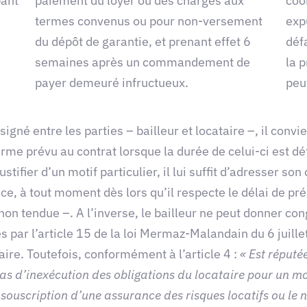
pant
paiement du loyer ou des charges aux
coo
termes convenus ou pour non-versement
exp
du dépôt de garantie, et prenant effet 6
défa
semaines après un commandement de
la 
payer demeuré infructueux.
peu
 signé entre les parties – bailleur et locataire –, il conv
rme prévu au contrat lorsque la durée de celui-ci est dét
stifier d’un motif particulier, il lui suffit d’adresser so
e, à tout moment dès lors qu’il respecte le délai de pré
non tendue –. A l’inverse, le bailleur ne peut donner con
ar l’article 15 de la loi Mermaz-Malandain du 6 juillet 
aire. Toutefois, conformément à l’article 4 :
« Est réputée
 cas d’inexécution des obligations du locataire pour un m
souscription d’une assurance des risques locatifs ou le n