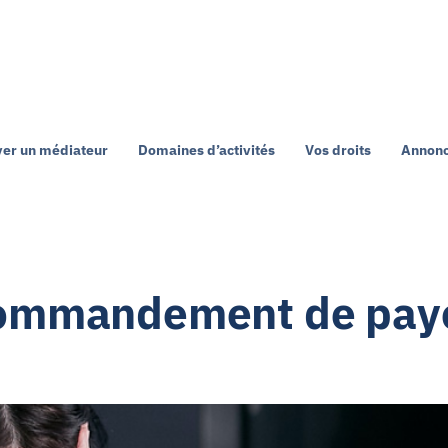
ver un médiateur
Domaines d’activités
Vos droits
Annonc
ommandement de pay