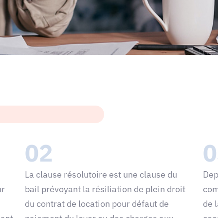
02
0
La clause résolutoire est une clause du
Dep
ur
bail prévoyant la résiliation de plein droit
com
du contrat de location pour défaut de
de 